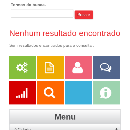
Termos da busca:
Buscar
Nenhum resultado encontrado
Sem resultados encontrados para a consulta .
Serviços
Publicações
Servidor
Fale Com a
Prefeitura
Ações
Transparência
Transparência
e-SIC
Menu
SAAE
A Cidade