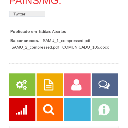
PAINS/MG.
Twitter
Publicado em
Editais Abertos
Baixar anexos:
SAMU_1_compressed.pdf
SAMU_2_compressed.pdf
COMUNICADO_105.docx
Serviços
Publicações
Servidor
Fale Com a
Prefeitura
Ações
Transparência
Transparência
e-SIC