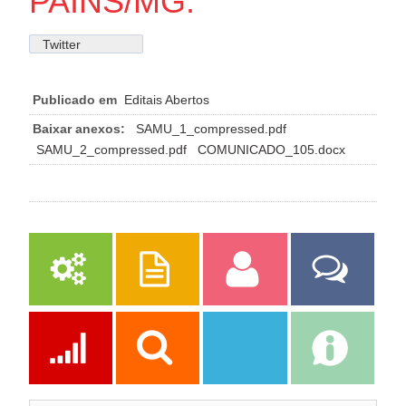
PAINS/MG.
Twitter
Publicado em
Editais Abertos
Baixar anexos:
SAMU_1_compressed.pdf
SAMU_2_compressed.pdf
COMUNICADO_105.docx
Serviços
Publicações
Servidor
Fale Com a
Prefeitura
Ações
Transparência
Transparência
e-SIC