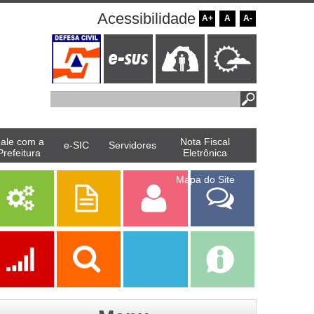
Acessibilidade
A+
A
A-
ale com a
Nota Fiscal
e-SIC
Servidores
Prefeitura
Eletrônica
Mapa do Site
Serviços
Publicações
Servidor
Fale Com a
Prefeitura
Ações
Transparência
Transparência
e-SIC
SAAE