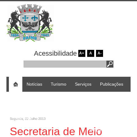
Acessibilidade
A+
A
A-
Notícias
Turismo
Serviços
Publicações
Estrutura Organizacional
Transparência
Licitações
Fale com a
Nota Fiscal
e-SIC
Servidores
Prefeitura
Eletrônica
Segunda, 22 Julho 2013
Secretaria de Meio
Mapa do Site