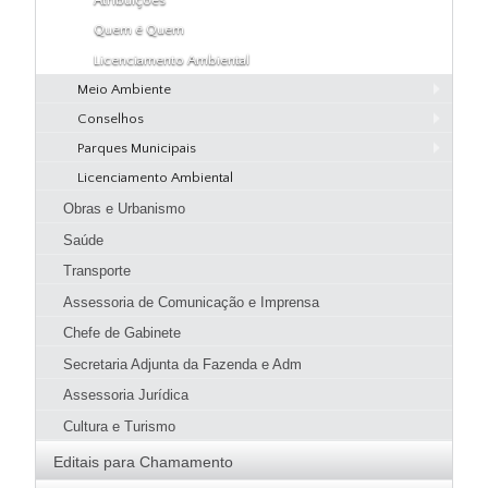
Padarias
Quem é Quem
Licenciamento Ambiental
Meio Ambiente
Conselhos
Serviços SMMA
Parques Municipais
Codema
Educação Ambiental
Licenciamento Ambiental
Parque Natural Municipal Dona Ziza
Denúncias
Obras e Urbanismo
Uso de produtos e subprodutos florestais
Download
Saúde
Fiscalização
Transporte
Legislação
Assessoria de Comunicação e Imprensa
Galeria de Imagens
Chefe de Gabinete
Secretaria Adjunta da Fazenda e Adm
Assessoria Jurídica
Cultura e Turismo
Editais para Chamamento