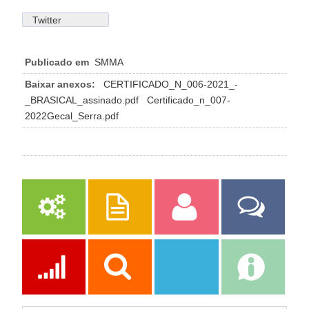
Twitter
Publicado em
SMMA
Baixar anexos:
CERTIFICADO_N_006-2021_-
_BRASICAL_assinado.pdf
Certificado_n_007-
2022Gecal_Serra.pdf
Serviços
Publicações
Servidor
Fale Com a
Prefeitura
Ações
Transparência
Transparência
e-SIC