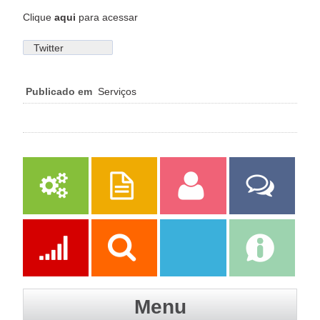
Clique
aqui
para acessar
Twitter
Publicado em
Serviços
Serviços
Publicações
Servidor
Fale Com a
Prefeitura
Ações
Transparência
Transparência
e-SIC
Menu
SAAE