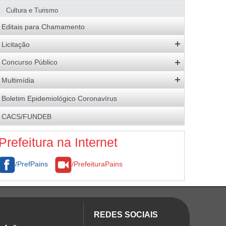
Cultura e Turismo
Editais para Chamamento
Licitação
Editais Abertos
Concurso Público
Software e Banco de Dados
Concursos Abertos
Multimídia
Atas de Registro de Preços
Processos Seletivos
Galeria de Fotos
Boletim Epidemiológico Coronavírus
Resultados
Resultados
Logomarca da Adm. Municipal
CACS/FUNDEB
Economia para o Município
Brasão
Contratos
Prefeitura na Internet
/PrefPains
/PrefeituraPains
REDES SOCIAIS