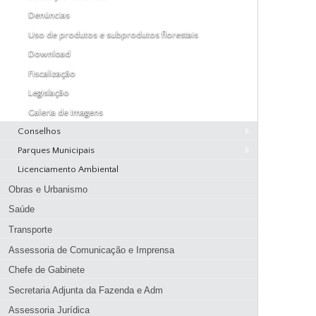
Bares, Lanchonetes e Sorveterias
Denúncias
Atribuições
Padarias
Uso de produtos e subprodutos florestais
Quem é Quem
Download
Licenciamento Ambiental
Fiscalização
Legislação
Galeria de Imagens
Conselhos
Parques Municipais
Codema
Licenciamento Ambiental
Parque Natural Municipal Dona Ziza
Obras e Urbanismo
Saúde
Transporte
Assessoria de Comunicação e Imprensa
Chefe de Gabinete
Secretaria Adjunta da Fazenda e Adm
Assessoria Jurídica