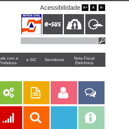
Acessibilidade
A+
A
A-
ale com a
Nota Fiscal
e-SIC
Servidores
Prefeitura
Eletrônica
Mapa do Site
Serviços
Publicações
Servidor
Fale Com a
Prefeitura